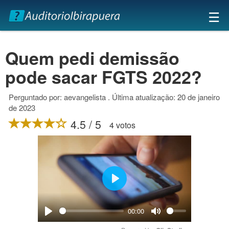
×
☰
Quem pedi demissão
pode sacar FGTS 2022?
Perguntado por: aevangelista . Última atualização: 20 de janeiro
de 2023
4.5 / 5
4 votos
Play
00:00
Play
Mute