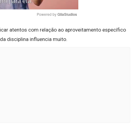
Powered by 
GliaStudios
icar atentos com relação ao aproveitamento específico
Mute
a disciplina influencia muito.