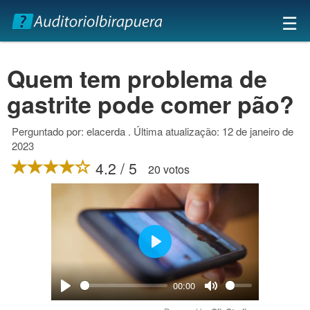
×
☰
Quem tem problema de
gastrite pode comer pão?
Perguntado por: elacerda . Última atualização: 12 de janeiro de
2023
4.2 / 5
20 votos
Play
00:00
Play
Mute