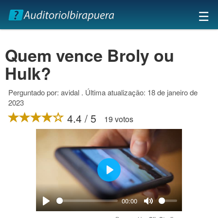
×
☰
Quem vence Broly ou
Hulk?
Perguntado por: avidal . Última atualização: 18 de janeiro de
2023
4.4 / 5
19 votos
Play
00:00
Play
Mute