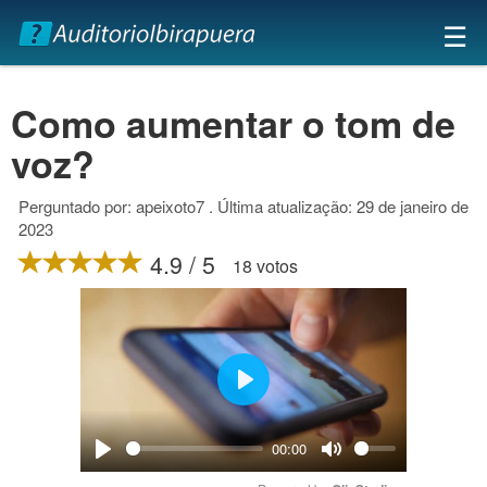
×
☰
Como aumentar o tom de
voz?
Perguntado por: apeixoto7 . Última atualização: 29 de janeiro de
2023
4.9 / 5
18 votos
Play
00:00
Play
Mute