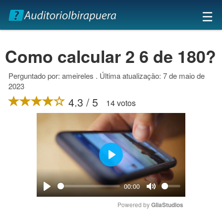
×
☰
Como calcular 2 6 de 180?
Perguntado por: ameireles . Última atualização: 7 de maio de
2023
4.3 / 5
14 votos
Play
00:00
Play
Mute
Powered by 
GliaStudios