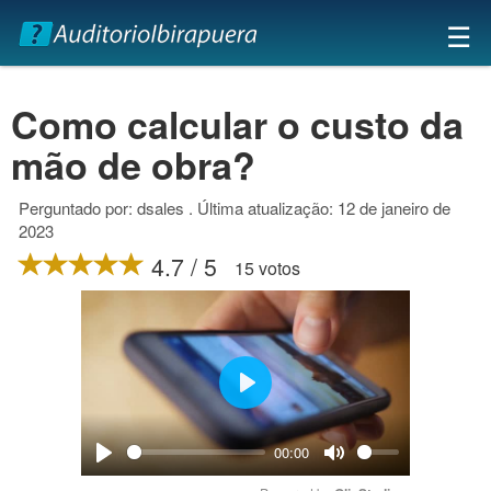
×
☰
Como calcular o custo da
mão de obra?
Perguntado por: dsales . Última atualização: 12 de janeiro de
2023
4.7 / 5
15 votos
Play
00:00
Play
Mute