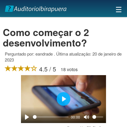
×
☰
Como começar o 2
desenvolvimento?
Perguntado por: eandrade . Última atualização: 20 de janeiro de
2023
4.5 / 5
18 votos
Play
00:00
Play
Mute