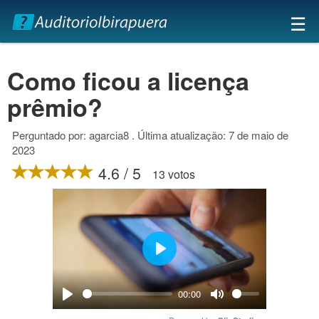
×
☰
Como ficou a licença
prêmio?
Perguntado por: agarcia8 . Última atualização: 7 de maio de
2023
4.6 / 5
13 votos
Play
00:00
Play
Mute