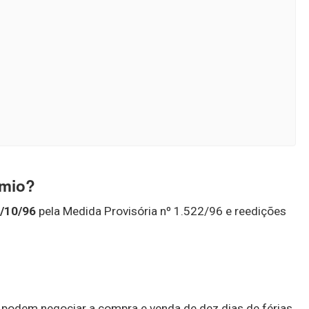
êmio?
/10/96
pela Medida Provisória nº 1.522/96 e reedições
es podem negociar a compra e venda de dez dias de férias.