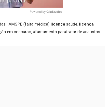
Powered by 
GliaStudios
cadas, IAMSPE (falta médica)
licença
saúde,
licença
Mute
ipação em concurso, afastamento paratratar de assuntos