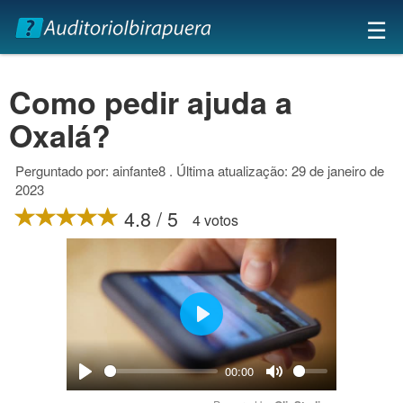
×
☰
Como pedir ajuda a
Oxalá?
Perguntado por: ainfante8 . Última atualização: 29 de janeiro de
2023
4.8 / 5
4 votos
Play
00:00
Play
Mute