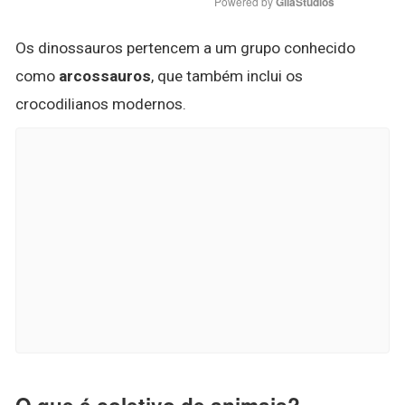
Powered by 
GliaStudios
Os dinossauros pertencem a um grupo conhecido
como
arcossauros
, que também inclui os
crocodilianos modernos.
O que é coletivo de animais?