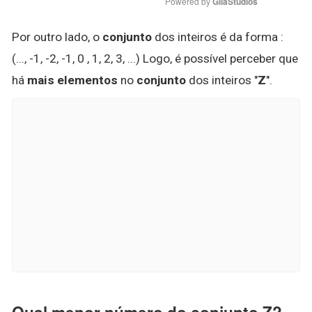
Powered by 
GliaStudios
Por outro lado, o
conjunto
dos inteiros é da forma :
(..., -1, -2, -1, 0 , 1, 2, 3, ...) Logo, é possível perceber que
há
mais elementos
no
conjunto
dos inteiros "
Z
".
Qual menor número do conjunto Z?