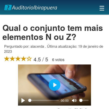
×
☰
Qual o conjunto tem mais
elementos N ou Z?
Perguntado por: alacerda . Última atualização: 19 de janeiro de
2023
4.5 / 5
6 votos
Play
00:00
Play
Mute