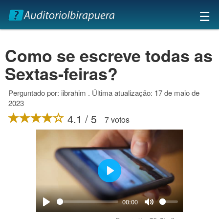
×
☰
Como se escreve todas as
Sextas-feiras?
Perguntado por: iibrahim . Última atualização: 17 de maio de
2023
4.1 / 5
7 votos
Play
00:00
Play
Mute