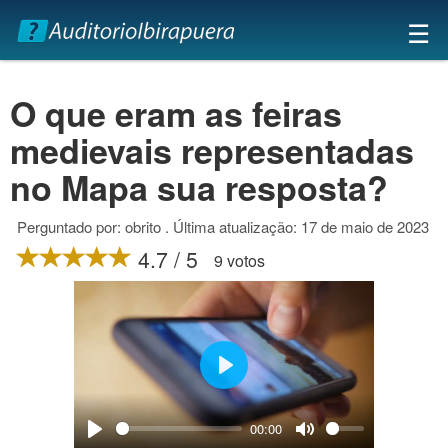
×
☰
O que eram as feiras
medievais representadas
no Mapa sua resposta?
Perguntado por: obrito . Última atualização: 17 de maio de 2023
4.7 / 5
9 votos
Play
00:00
Play
Mute