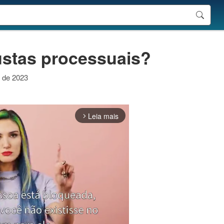
custas processuais?
o de 2023
Leia mais
arrow_forward_ios