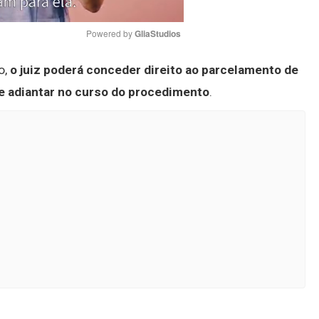
Powered by 
GliaStudios
o,
o juiz poderá conceder direito ao parcelamento de
Mute
de adiantar no curso do procedimento
.