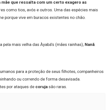
 a mãe que ressalta com um certo exagero as
iares como tios, avós e outros. Uma das espécies mais
me porque vive em buracos existentes no chão.
a pela mais velha das Àyabá's (mães rainhas),
Nanã
.
umanos para a proteção de seus filhotes, companheiros
aminhando ou correndo de forma desavisada.
rtes por ataques de
coruja
são raras.