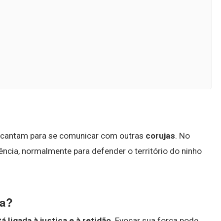
 cantam para se comunicar com outras
corujas
. No
ncia, normalmente para defender o território do ninho
ba?
á ligada à justiça e à retidão
. Evocar sua força pode