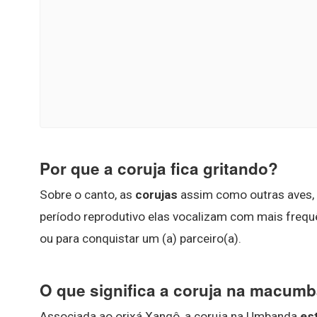
Por que a coruja fica gritando?
Sobre o canto, as
corujas
assim como outras aves,
período reprodutivo elas vocalizam com mais frequê
ou para conquistar um (a) parceiro(a).
O que significa a coruja na macum
Associada ao orixá Xangô, a coruja na Umbanda
est