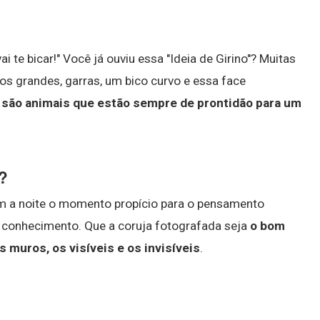
?
i te bicar!" Você já ouviu essa "Ideia de Girino"? Muitas
s grandes, garras, um bico curvo e essa face
 são animais que estão sempre de prontidão para um
?
am a noite o momento propício para o pensamento
lo conhecimento. Que a coruja fotografada seja
o bom
 muros, os visíveis e os invisíveis
.