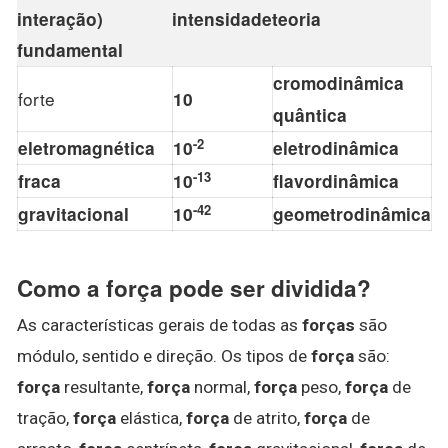
interação)
intensidade
teoria
fundamental
cromodinâmica
forte
10
quântica
-
2
eletromagnética
10
eletrodinâmica
-
13
fraca
10
flavordinâmica
-
42
gravitacional
10
geometrodinâmica
Como a força pode ser dividida?
As características gerais de todas as
forças
são
módulo, sentido e direção. Os tipos de
força
são:
força
resultante,
força
normal,
força
peso,
força
de
tração,
força
elástica,
força
de atrito,
força
de