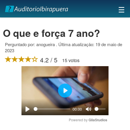
×
☰
O que e força 7 ano?
Perguntado por: anogueira . Última atualização: 19 de maio de
2023
4.2 / 5
15 votos
Play
00:00
Play
Mute
Powered by 
GliaStudios