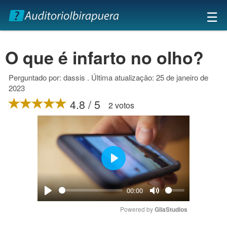
×
☰
O que é infarto no olho?
Perguntado por: dassis . Última atualização: 25 de janeiro de
2023
4.8 / 5
2 votos
Play
00:00
Play
Mute
Powered by 
GliaStudios