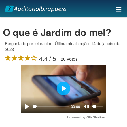
×
☰
O que é Jardim do mel?
Perguntado por: eibrahim . Última atualização: 14 de janeiro de
2023
4.4 / 5
20 votos
Play
00:00
Play
Mute
Powered by 
GliaStudios