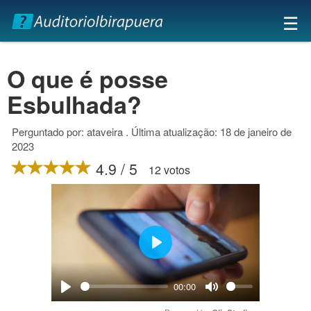
×
☰
O que é posse
Esbulhada?
Perguntado por: ataveira . Última atualização: 18 de janeiro de
2023
4.9 / 5
12 votos
Play
00:00
Play
Mute