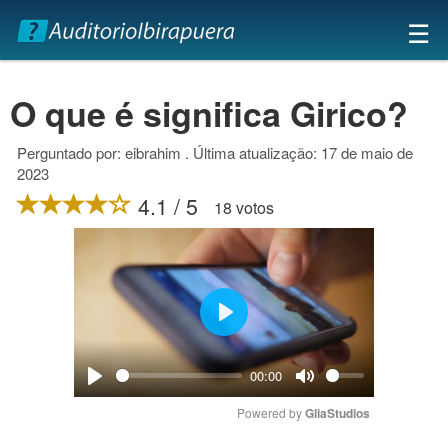
×
☰
O que é significa Girico?
Perguntado por: eibrahim . Última atualização: 17 de maio de
2023
4.1 / 5
18 votos
Play
00:00
Play
Mute
Powered by 
GliaStudios