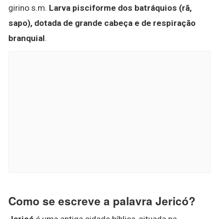
girino s.m.
Larva pisciforme dos batráquios (rã,
sapo), dotada de grande cabeça e de respiração
branquial
.
Como se escreve a palavra Jericó?
Jericó
é uma antiga cidade bíblica, situada na