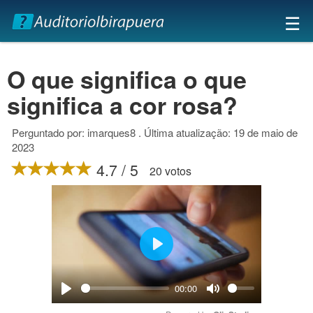
×
☰
O que significa o que
significa a cor rosa?
Perguntado por: imarques8 . Última atualização: 19 de maio de
2023
4.7 / 5
20 votos
Play
00:00
Play
Mute