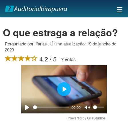
×
☰
O que estraga a relação?
Perguntado por: ifarias . Última atualização: 19 de janeiro de
2023
4.2 / 5
7 votos
Play
00:00
Play
Mute
Powered by 
GliaStudios