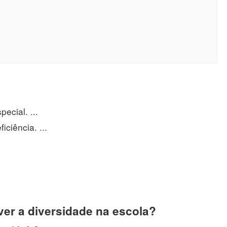
cial. ...
ciência. ...
er a diversidade na escola?