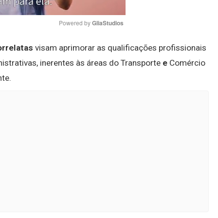
Powered by 
GliaStudios
orrelatas
visam aprimorar as qualificações profissionais
Mute
istrativas, inerentes às áreas do Transporte
e
Comércio
te.