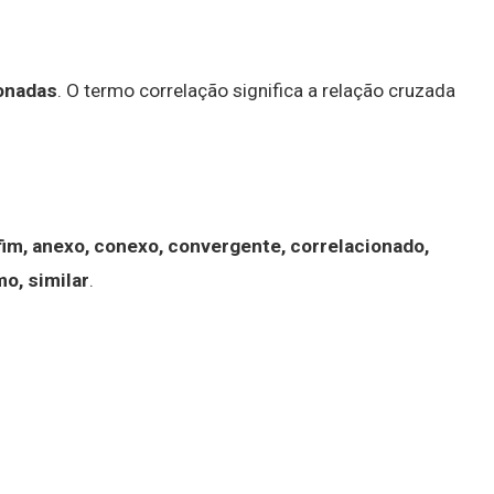
ionadas
. O termo correlação significa a relação cruzada
afim, anexo, conexo, convergente, correlacionado,
mo, similar
.
?