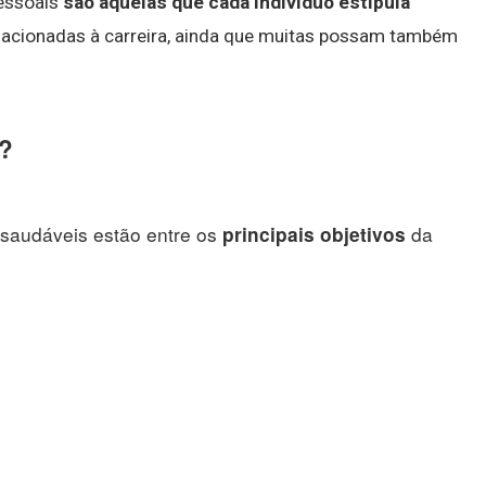
pessoais
são aquelas que cada indivíduo estipula
elacionadas à carreira, ainda que muitas possam também
s?
 saudáveis estão entre os
da
principais objetivos