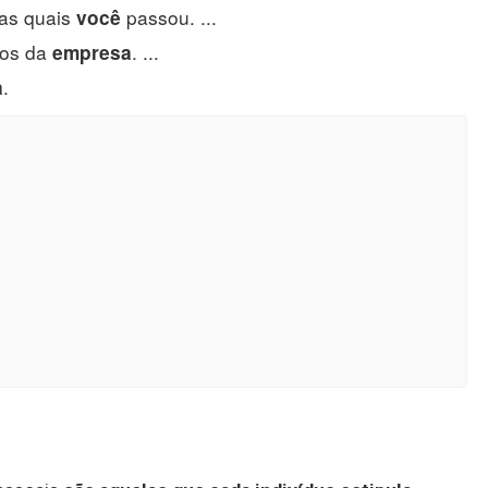
as quais
passou. ...
você
vos da
. ...
empresa
.
a