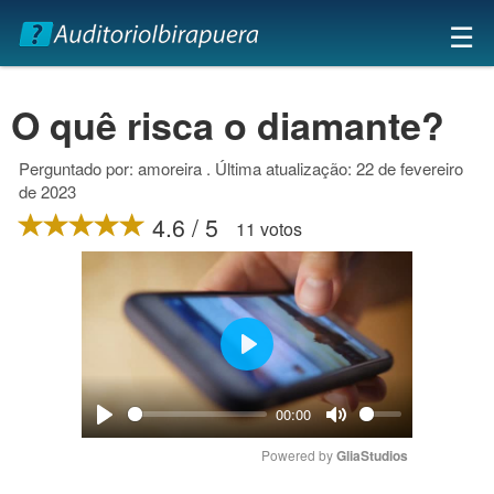
×
☰
O quê risca o diamante?
Perguntado por: amoreira . Última atualização: 22 de fevereiro
de 2023
4.6 / 5
11 votos
Play
00:00
Play
Mute
Powered by 
GliaStudios