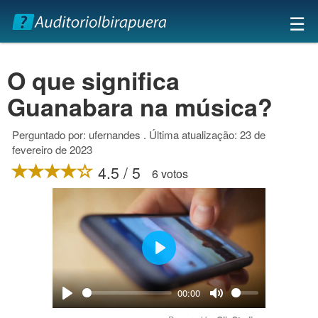
×
☰
O que significa
Guanabara na música?
Perguntado por: ufernandes . Última atualização: 23 de
fevereiro de 2023
4.5 / 5
6 votos
Play
00:00
Play
Mute