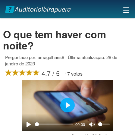
×
☰
O que tem haver com
noite?
Perguntado por: amagalhaes8 . Última atualização: 28 de
janeiro de 2023
4.7 / 5
17 votos
Play
00:00
Play
Mute