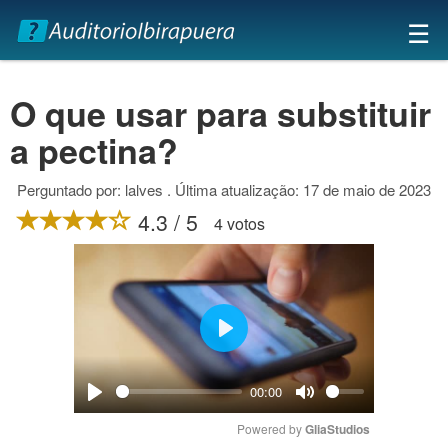
×
☰
O que usar para substituir
a pectina?
Perguntado por: lalves . Última atualização: 17 de maio de 2023
4.3 / 5
4 votos
Play
00:00
Play
Mute
Powered by 
GliaStudios