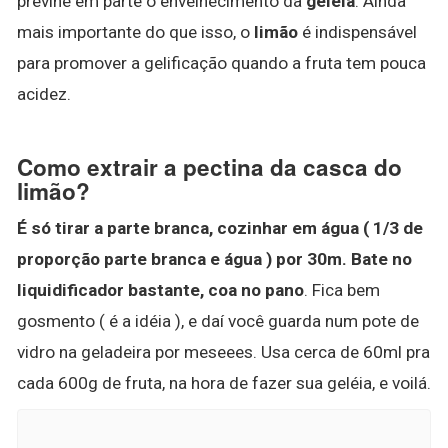
previne em parte o envelhecimento da
geleia
. Ainda
mais importante do que isso, o
limão
é indispensável
para promover a gelificação quando a fruta tem pouca
acidez.
Como extrair a pectina da casca do
limão?
É só tirar a parte branca, cozinhar em água ( 1/3 de
proporção parte branca e água ) por 30m.
Bate no
liquidificador bastante, coa no pano
. Fica bem
gosmento ( é a idéia ), e daí você guarda num pote de
vidro na geladeira por meseees. Usa cerca de 60ml pra
cada 600g de fruta, na hora de fazer sua geléia, e voilá.