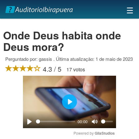
×
☰
Onde Deus habita onde
Deus mora?
Perguntado por: gassis . Última atualização: 1 de maio de 2023
4.3 / 5
17 votos
Play
00:00
Play
Mute
Powered by 
GliaStudios