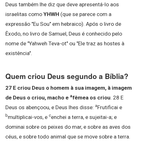
Deus também lhe diz que deve apresentá-lo aos
israelitas como
YHWH
(que se parece com a
expressão "Eu Sou" em hebraico). Após o livro de
Êxodo, no livro de Samuel, Deus é conhecido pelo
nome de "Yahweh Teva-ot" ou "Ele traz as hostes à
existência".
Quem criou Deus segundo a Bíblia?
27 E criou Deus o homem à sua imagem, à imagem
a
de Deus o criou, macho e
fêmea os criou
. 28 E
a
Deus os abençoou, e Deus lhes disse:
Frutificai e
b
c
multiplicai-vos, e
enchei a terra, e sujeitai-a; e
dominai sobre os peixes do mar, e sobre as aves dos
céus, e sobre todo animal que se move sobre a terra.