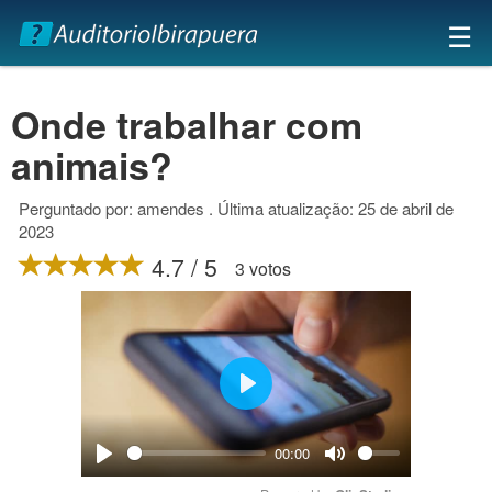
×
☰
Onde trabalhar com
animais?
Perguntado por: amendes . Última atualização: 25 de abril de
2023
4.7 / 5
3 votos
Play
00:00
Play
Mute