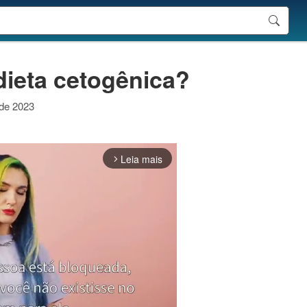
dieta cetogênica?
 de 2023
Leia mais
arrow_forward_ios