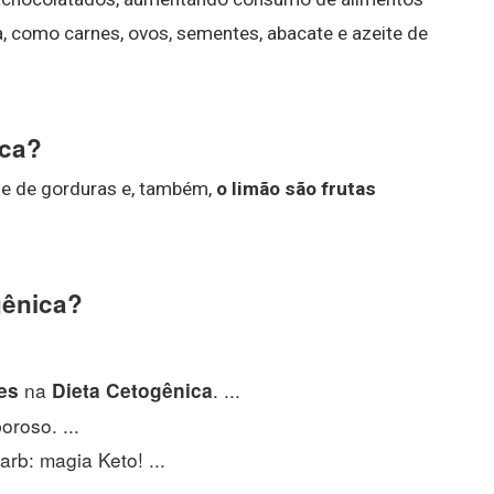
a, como carnes, ovos, sementes, abacate e azeite de
ica?
de de gorduras e, também,
o limão são frutas
gênica?
na
. ...
es
Dieta Cetogênica
oroso. ...
b: magia Keto! ...