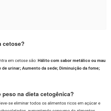
m cetose?
ntra em cetose são:
Hálito com sabor metálico ou mau
e de urinar; Aumento da sede; Diminuição da fome;
e peso na dieta cetogênica?
eve-se eliminar todos os alimentos ricos em açúcar e
e achocolatados, aumentando consumo de alimentos