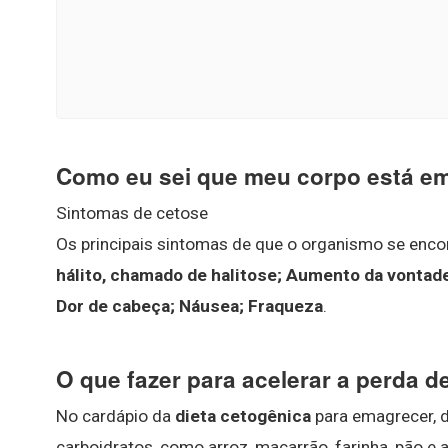
Como eu sei que meu corpo está e
Sintomas de cetose
Os principais sintomas de que o organismo se enco
hálito, chamado de halitose; Aumento da vontad
Dor de cabeça; Náusea; Fraqueza
.
O que fazer para acelerar a perda d
No cardápio da
dieta cetogênica
para emagrecer, d
carboidratos, como arroz, macarrão, farinha, pão 