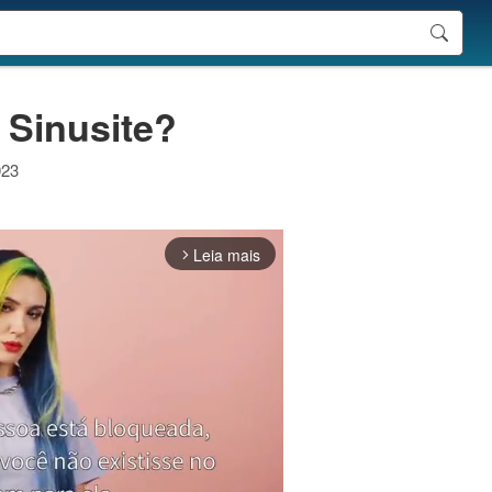
 Sinusite?
023
Leia mais
arrow_forward_ios