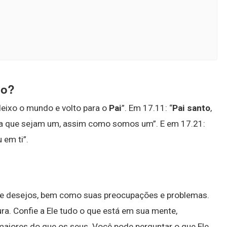
to?
deixo o mundo e volto para o
Pai
”. Em 17.11: “
Pai santo
,
ra que sejam um, assim como somos um”. E em 17.21:
 em ti”.
 e desejos, bem como suas preocupações e problemas.
ra. Confie a Ele tudo o que está em sua mente,
aiores do que os seus. Você pode perguntar o que Ele