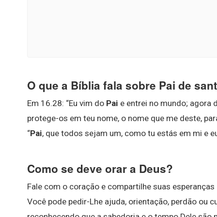
O que a Bíblia fala sobre Pai de san
Em 16.28: “Eu vim do
Pai
e entrei no mundo; agora 
protege-os em teu nome, o nome que me deste, pa
“
Pai
, que todos sejam um, como tu estás em mi e eu
Como se deve orar a Deus?
Fale com o coração e compartilhe suas esperanças
Você pode pedir-Lhe ajuda, orientação, perdão ou cu
reconhecendo que a sabedoria e o tempo Dele são m