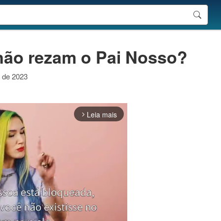
não rezam o Pai Nosso?
o de 2023
Leia mais
arrow_forward_ios