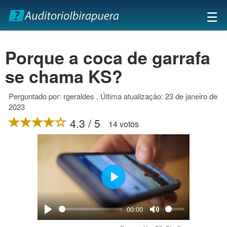
×
☰
Porque a coca de garrafa
se chama KS?
Perguntado por: rgeraldes . Última atualização: 23 de janeiro de
2023
4.3 / 5
14 votos
Play
00:00
Play
Mute