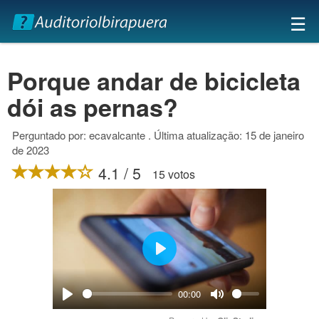
×
☰
Porque andar de bicicleta
dói as pernas?
Perguntado por: ecavalcante . Última atualização: 15 de janeiro
de 2023
4.1 / 5
15 votos
Play
00:00
Play
Mute