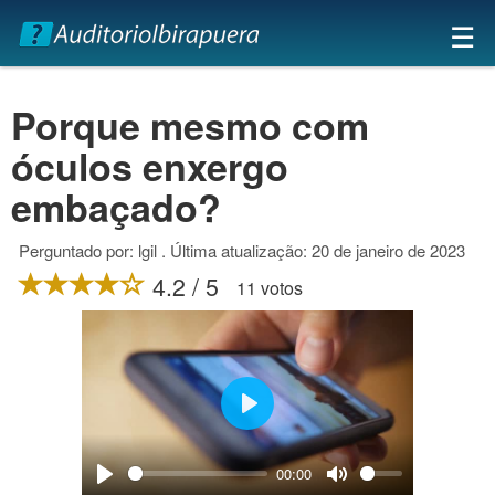
×
☰
Porque mesmo com
óculos enxergo
embaçado?
Perguntado por: lgil . Última atualização: 20 de janeiro de 2023
4.2 / 5
11 votos
Play
00:00
Play
Mute