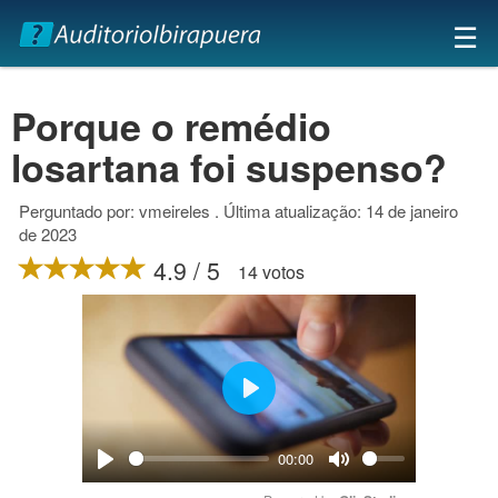
×
☰
Porque o remédio
losartana foi suspenso?
Perguntado por: vmeireles . Última atualização: 14 de janeiro
de 2023
4.9 / 5
14 votos
Play
00:00
Play
Mute