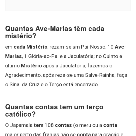
Quantas Ave-Marias têm cada
mistério?
em
cada Mistério
, rezam-se um Pai-Nosso, 10
Ave
-
Marias
, 1 Glória-ao-Pai e a Jaculatória; no Quinto e
último
Mistério
após a Jaculatória, fazemos o
Agradecimento, após reza-se uma Salve-Rainha; faça
o Sinal da Cruz e o Terço está encerrado.
Quantas contas tem um terço
católico?
O Japamala
tem
108
contas
(o meru ou a
conta
maior perto das franjas não se
conta
para oração e