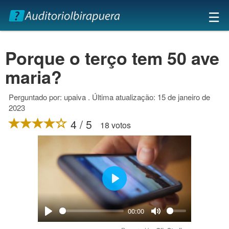
×
☰
Porque o terço tem 50 ave
maria?
Perguntado por: upaiva . Última atualização: 15 de janeiro de
2023
4 / 5
18 votos
Play
00:00
Play
Mute