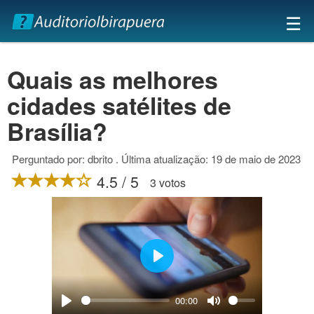
×
☰
Quais as melhores
cidades satélites de
Brasília?
Perguntado por: dbrito . Última atualização: 19 de maio de 2023
4.5 / 5
3 votos
Play
00:00
Play
Mute