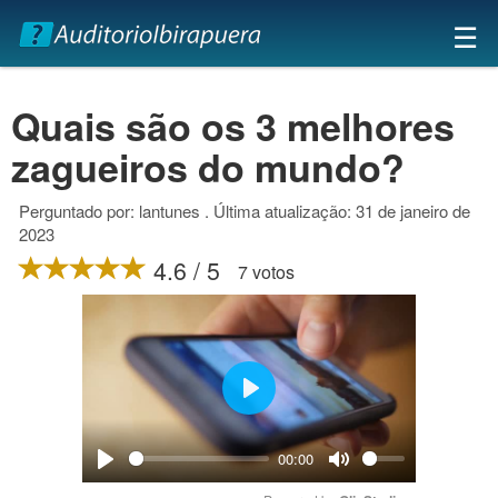
×
☰
Quais são os 3 melhores
zagueiros do mundo?
Perguntado por: lantunes . Última atualização: 31 de janeiro de
2023
4.6 / 5
7 votos
Play
00:00
Play
Mute