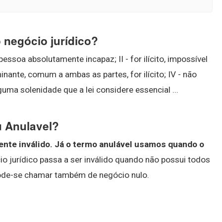
 negócio jurídico?
essoa absolutamente incapaz; II - for ilícito, impossível
inante, comum a ambas as partes, for ilícito; IV - não
lguma solenidade que a lei considere essencial ...
u Anulavel?
nte inválido.
Já o termo anulável usamos quando o
io jurídico passa a ser inválido quando não possui todos
 Pode-se chamar também de negócio nulo.