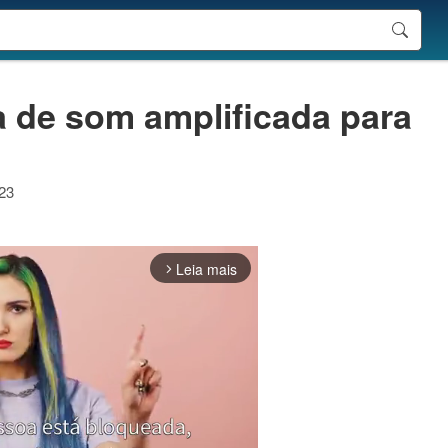
a de som amplificada para
023
Leia mais
arrow_forward_ios