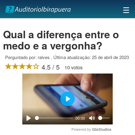
×
☰
Qual a diferença entre o
medo e a vergonha?
Perguntado por: ralves . Última atualização: 25 de abril de 2023
4.5 / 5
10 votos
Play
00:00
Play
Mute
Powered by 
GliaStudios