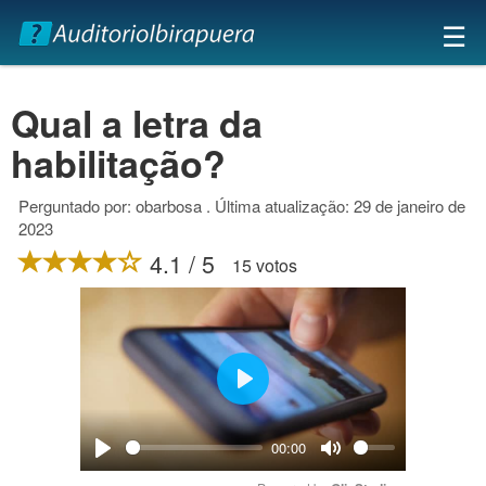
×
☰
Qual a letra da
habilitação?
Perguntado por: obarbosa . Última atualização: 29 de janeiro de
2023
4.1 / 5
15 votos
Play
00:00
Play
Mute