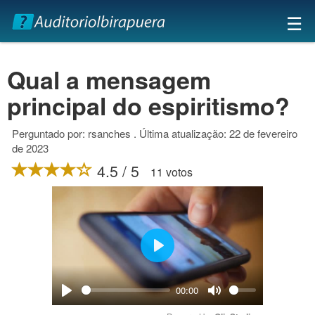
×
☰
Qual a mensagem
principal do espiritismo?
Perguntado por: rsanches . Última atualização: 22 de fevereiro
de 2023
4.5 / 5
11 votos
Play
00:00
Play
Mute