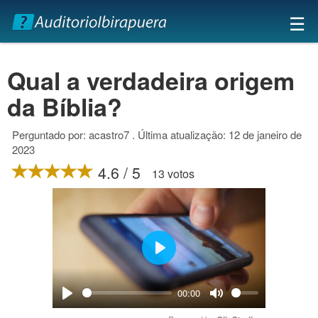
×
☰
Qual a verdadeira origem
da Bíblia?
Perguntado por: acastro7 . Última atualização: 12 de janeiro de
2023
4.6 / 5
13 votos
Play
00:00
Play
Mute