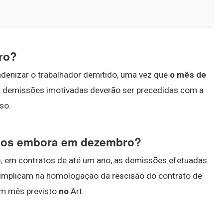
iro?
indenizar o trabalhador demitido, uma vez que
o mês de
s demissões imotivadas deverão ser precedidas com a
so.
rios embora em dezembro?
), em contratos de até um ano, as demissões efetuadas
) implicam na homologação da rescisão do contrato de
um mês previsto
no
Art.